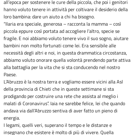
all’epoca per sostenere le cure della piccola, che poi i genitori
hanno voluto tenere in attività per coltivare il desiderio della
loro bambina: dare un aiuto a chi ha bisogno.
“Ilaria era speciale, generosa – racconta la mamma – così
piccola eppure così portata ad accogliere l’altro, specie se
fragile. E noi abbiamo voluto tenere vivo il suo sogno, aiutare
bambini non molto fortunati come lei. Era sensibile alle
necessità degli altri e noi, in questa drammatica circostanza,
abbiamo voluto onorare quella volontà prendendo parte attiva
alla battaglia per la vita che si sta conducendo nel nostro
Paese.
L’Abruzzo è la nostra terra e vogliamo essere vicini alla Asl
della provincia di Chieti che in queste settimane si sta
prodigando per costruire una rete che assista al meglio i
malati di Coronavirus”. Iaia ne sarebbe felice, lei che quando
andava via dall’Abruzzo sentiva di aver fatto un pieno di
energia.
I legami, quelli veri, superano il tempo e le distanze e
insegnano che esistere è molto di più di vivere. Quella