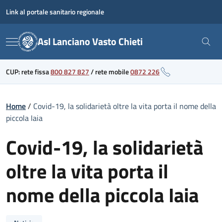
Skip
Link al portale sanitario regionale
to
content
Asl Lanciano Vasto Chieti
Menu
CUP: rete fissa
800 827 827
/
rete mobile
0872 226
Home
/
Covid-19, la solidarietà oltre la vita porta il nome della
piccola Iaia
Covid-19, la solidarietà
oltre la vita porta il
nome della piccola Iaia