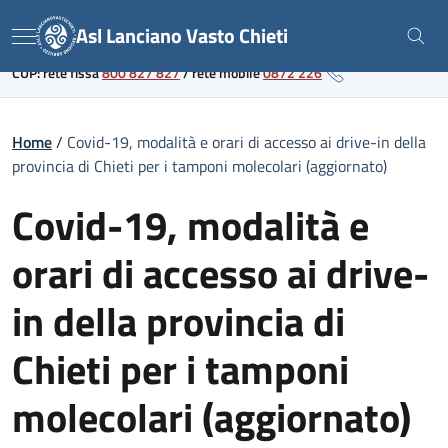
Skip
Link al portale sanitario regionale
Asl Lanciano Vasto Chieti
to
Menu
content
CUP: rete fissa
800 827 827
/
rete mobile
0872 226
Home
/
Covid-19, modalità e orari di accesso ai drive-in della
provincia di Chieti per i tamponi molecolari (aggiornato)
Covid-19, modalità e
orari di accesso ai drive-
in della provincia di
Chieti per i tamponi
molecolari (aggiornato)