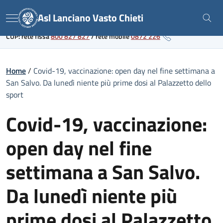
Skip
Link al portale sanitario regionale
Asl Lanciano Vasto Chieti
to
Menu
content
CUP: rete fissa
800 827 827
/
rete mobile
0872 226
Home
/
Covid-19, vaccinazione: open day nel fine settimana a
San Salvo. Da lunedì niente più prime dosi al Palazzetto dello
sport
Covid-19, vaccinazione:
open day nel fine
settimana a San Salvo.
Da lunedì niente più
prime dosi al Palazzetto