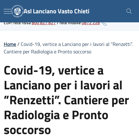
Skip
Link al portale sanitario regionale
Asl Lanciano Vasto Chieti
to
Menu
content
CUP: rete fissa
800 827 827
/
rete mobile
0872 226
Home
/
Covid-19, vertice a Lanciano per i lavori al ”Renzetti”.
Cantiere per Radiologia e Pronto soccorso
Covid-19, vertice a
Lanciano per i lavori al
”Renzetti”. Cantiere per
Radiologia e Pronto
soccorso