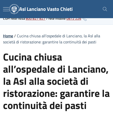
Skip
Link al portale sanitario regionale
Asl Lanciano Vasto Chieti
to
Menu
content
CUP: rete fissa
800 827 827
/
rete mobile
0872 226
Home
/
Cucina chiusa all’ospedale di Lanciano, la Asl alla
società di ristorazione: garantire la continuità dei pasti
Cucina chiusa
all’ospedale di Lanciano,
la Asl alla società di
ristorazione: garantire la
continuità dei pasti