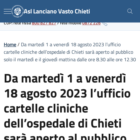
Skip
Link al portale sanitario regionale
Asl Lanciano Vasto Chieti
to
Menu
content
CUP: rete fissa
800 827 827
/
rete mobile
0872 226
Home
/
Da martedì 1 a venerdì 18 agosto 2023 l’ufficio
cartelle cliniche dell’ospedale di Chieti sarà aperto al pubblico
solo il martedì e il giovedì mattina dalle ore 8.30 alle ore 12.30
Da martedì 1 a venerdì
18 agosto 2023 l’ufficio
cartelle cliniche
dell’ospedale di Chieti
sarà aperto al pubblico