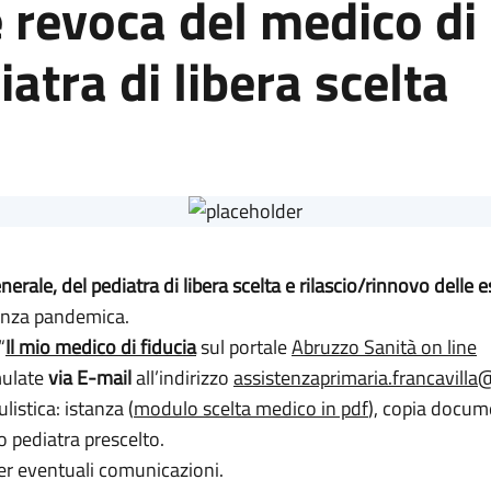
 e revoca del medico d
atra di libera scelta
erale, del pediatra di libera scelta e rilascio/rinnovo delle e
enza pandemica.
“
Il mio medico di fiducia
sul portale
Abruzzo Sanità on line
mulate
via E-mail
all’indirizzo
assistenzaprimaria.francavilla
istica: istanza (
modulo scelta medico in pdf
), copia docum
o pediatra prescelto.
er eventuali comunicazioni.