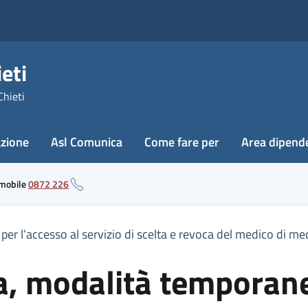
eti
Chieti
azione
Asl Comunica
Come fare per
Area dipend
 mobile
0872 226
r l’accesso al servizio di scelta e revoca del medico di medi
a, modalità temporane