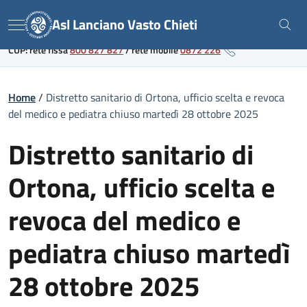
Skip
Link al portale sanitario regionale
Asl Lanciano Vasto Chieti
to
Menu
content
CUP: rete fissa
800 827 827
/
rete mobile
0872 226
Home
/
Distretto sanitario di Ortona, ufficio scelta e revoca
del medico e pediatra chiuso martedì 28 ottobre 2025
Distretto sanitario di
Ortona, ufficio scelta e
revoca del medico e
pediatra chiuso martedì
28 ottobre 2025