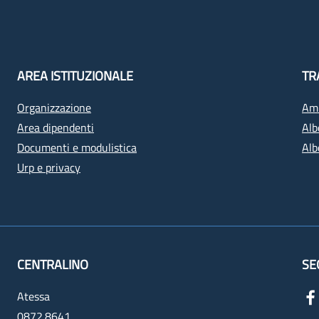
AREA ISTITUZIONALE
TR
Organizzazione
Amm
Area dipendenti
Alb
Documenti e modulistica
Alb
Urp e privacy
CENTRALINO
SE
Atessa
0872.8641