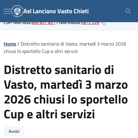
Skip
Link al portale sanitario regionale
Asl Lanciano Vasto Chieti
to
Menu
content
CUP: rete fissa
800 827 827
/
rete mobile
0872 226
Home
/
Distretto sanitario di Vasto, martedì 3 marzo 2026
chiusi lo sportello Cup e altri servizi
Distretto sanitario di
Vasto, martedì 3 marzo
2026 chiusi lo sportello
Cup e altri servizi
Avvisi