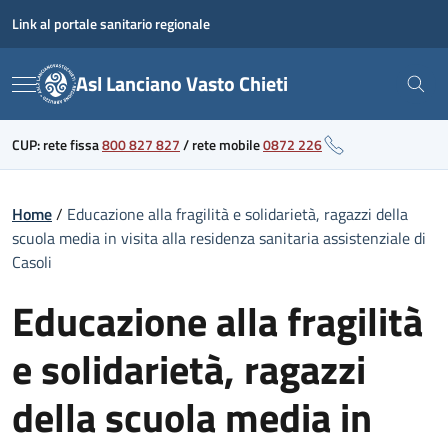
Skip
Link al portale sanitario regionale
to
content
Asl Lanciano Vasto Chieti
Menu
CUP: rete fissa
800 827 827
/
rete mobile
0872 226
Home
/
Educazione alla fragilità e solidarietà, ragazzi della
scuola media in visita alla residenza sanitaria assistenziale di
Casoli
Educazione alla fragilità
e solidarietà, ragazzi
della scuola media in