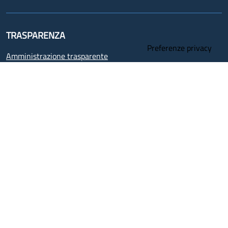
TRASPARENZA
Amministrazione trasparente
Albo pretorio
Albo pretorio (rete interna)
CONTATTI
Sede legale via dei Vestini s.n.c. Palazzina N
(ex Palazzina SE.BI) 66100 - Chieti
info@pec.asl2abruzzo.it
Elenco PEC Aziendali
Partita iva 02307130696
Centro unico di prenotazione (Cup)
800.827827 - da cellulare 0872.226