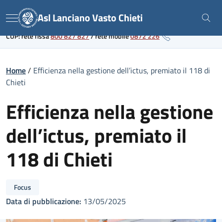
Skip
Link al portale sanitario regionale
Asl Lanciano Vasto Chieti
to
Menu
content
CUP: rete fissa
800 827 827
/
rete mobile
0872 226
Home
/
Efficienza nella gestione dell’ictus, premiato il 118 di
Chieti
Efficienza nella gestione
dell’ictus, premiato il
118 di Chieti
Focus
Data di pubblicazione:
13/05/2025