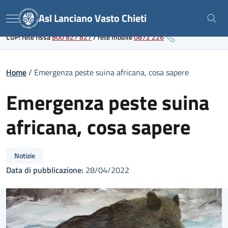
Skip
Link al portale sanitario regionale
Asl Lanciano Vasto Chieti
to
Menu
content
CUP: rete fissa
800 827 827
/
rete mobile
0872 226
Home
/
Emergenza peste suina africana, cosa sapere
Emergenza peste suina
africana, cosa sapere
Notizie
Data di pubblicazione:
28/04/2022