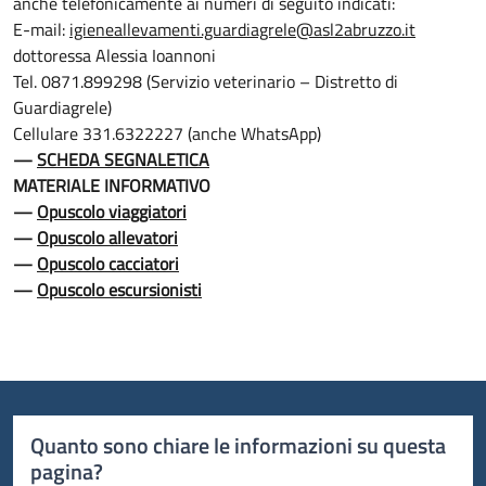
anche telefonicamente ai numeri di seguito indicati:
E-mail:
igieneallevamenti.guardiagrele@asl2abruzzo.it
dottoressa Alessia Ioannoni
Tel. 0871.899298 (Servizio veterinario – Distretto di
Guardiagrele)
Cellulare 331.6322227 (anche WhatsApp)
—
SCHEDA SEGNALETICA
MATERIALE INFORMATIVO
—
Opuscolo viaggiatori
—
Opuscolo allevatori
—
Opuscolo cacciatori
—
Opuscolo escursionisti
Quanto sono chiare le informazioni su questa
pagina?