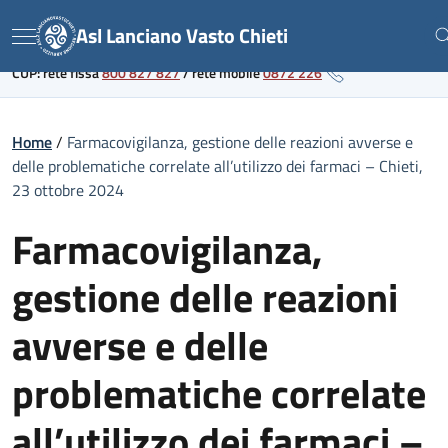
Skip
Link al portale sanitario regionale
Asl Lanciano Vasto Chieti
to
Menu
content
CUP: rete fissa
800 827 827
/
rete mobile
0872 226
Home
/
Farmacovigilanza, gestione delle reazioni avverse e
delle problematiche correlate all’utilizzo dei farmaci – Chieti,
23 ottobre 2024
Farmacovigilanza,
gestione delle reazioni
avverse e delle
problematiche correlate
all’utilizzo dei farmaci –