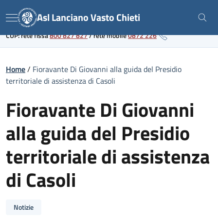
Skip
Link al portale sanitario regionale
Asl Lanciano Vasto Chieti
to
Menu
content
CUP: rete fissa
800 827 827
/
rete mobile
0872 226
Home
/
Fioravante Di Giovanni alla guida del Presidio
territoriale di assistenza di Casoli
Fioravante Di Giovanni
alla guida del Presidio
territoriale di assistenza
di Casoli
Notizie