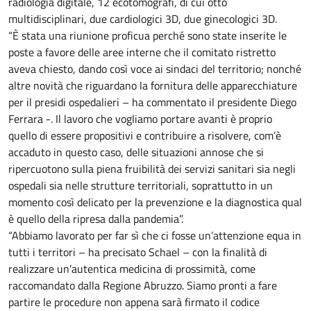
radiologia digitale, 12 ecotomografi, di cui otto
multidisciplinari, due cardiologici 3D, due ginecologici 3D.
“È stata una riunione proficua perché sono state inserite le
poste a favore delle aree interne che il comitato ristretto
aveva chiesto, dando così voce ai sindaci del territorio; nonché
altre novità che riguardano la fornitura delle apparecchiature
per il presidi ospedalieri – ha commentato il presidente Diego
Ferrara -. Il lavoro che vogliamo portare avanti è proprio
quello di essere propositivi e contribuire a risolvere, com’è
accaduto in questo caso, delle situazioni annose che si
ripercuotono sulla piena fruibilità dei servizi sanitari sia negli
ospedali sia nelle strutture territoriali, soprattutto in un
momento così delicato per la prevenzione e la diagnostica qual
è quello della ripresa dalla pandemia”.
“Abbiamo lavorato per far sì che ci fosse un’attenzione equa in
tutti i territori – ha precisato Schael – con la finalità di
realizzare un’autentica medicina di prossimità, come
raccomandato dalla Regione Abruzzo. Siamo pronti a fare
partire le procedure non appena sarà firmato il codice