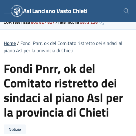
Skip
Link al portale sanitario regionale
Asl Lanciano Vasto Chieti
to
Menu
content
CUP: rete fissa
800 827 827
/
rete mobile
0872 226
Home
/
Fondi Pnrr, ok del Comitato ristretto dei sindaci al
piano Asl per la provincia di Chieti
Fondi Pnrr, ok del
Comitato ristretto dei
sindaci al piano Asl per
la provincia di Chieti
Notizie