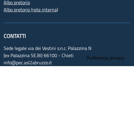
Albo pretorio
Albo pretorio (rete interna)
CONTATTI
Sede legale via dei Vestini s.n.c. Palazzina N
(ex Palazzina SE.BI) 66100 - Chieti
info@pec.asl2abruzzo.it
Elenco PEC Aziendali
Partita iva 02307130696
Centro unico di prenotazione (Cup)
800.827827 - da cellulare 0872.226
Ufficio relazioni con il pubblico (Urp)
800.171718
Codici univoci ufficio
Fatturazione elettronica
Invia una segnalazione