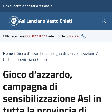
Skip
Link al portale sanitario regionale
to
content
Asl Lanciano Vasto Chieti
Menu
CUP: rete fissa
800 827 827
/
rete mobile
0872 226
Home
/
Gioco d’azzardo, campagna di sensibilizzazione Asl in
tutta la provincia di Chieti
Gioco d’azzardo,
campagna di
sensibilizzazione Asl in
tutta la provincia di