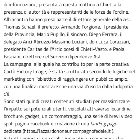
di informazione, presentata questa mattina a Chieti alla
presenza di autorità e rappresentanti delle forze dell’ordine.
All’incontro hanno preso parte il direttore generale della Asl,
Thomas Schael, il prefetto, Armando Forgione, il presidente
della Provincia, Mario Pupillo, il sindaco, Diego Ferrara, il
delegato Anci Abruzzo Massimo Luciani, don Luca Corazzari,
presidente Caritas dell’Arcidiocesi di Chieti-Vasto, e Paola
Fasciani, direttore del Servizio dipendenze Asl.
La campagna, alla quale ha contribuito per la parte creativa
Cortò Factory Image, è stata strutturata secondo le logiche del
marketing con l’obiettivo di raggiungere un pubblico ampio,
con una finalità: mostrare che una via d’uscita dalla ludopatia
c’è.
Sono stati quindi creati contenuti studiati per massimizzare
l’impatto sui potenziali utenti, veicolati attraverso locandine,
brochure, gadget, un cortometraggio, una serie di brevi video
spot, pagina Facebook e creazione di una
landing page
dedicata (https://lazzardononeuncompagnofedele.it ).
Si tratta quindi di una scelta innovativa e coraggiosa che,