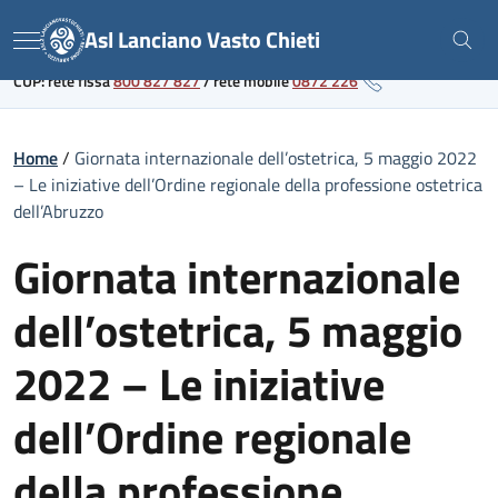
Skip
Link al portale sanitario regionale
Asl Lanciano Vasto Chieti
to
Menu
content
CUP: rete fissa
800 827 827
/
rete mobile
0872 226
Home
/
Giornata internazionale dell’ostetrica, 5 maggio 2022
– Le iniziative dell’Ordine regionale della professione ostetrica
dell’Abruzzo
Giornata internazionale
dell’ostetrica, 5 maggio
2022 – Le iniziative
dell’Ordine regionale
della professione