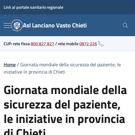
Skip
Link al portale sanitario regionale
to
content
Asl Lanciano Vasto Chieti
Menu
CUP: rete fissa
800 827 827
/
rete mobile
0872 226
Home
/
Giornata mondiale della sicurezza del paziente, le
iniziative in provincia di Chieti
Giornata mondiale della
sicurezza del paziente,
le iniziative in provincia
di Chieti