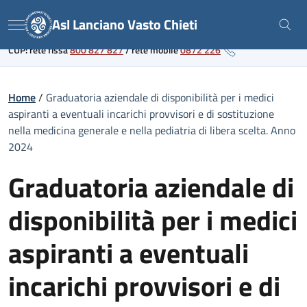
Skip
Link al portale sanitario regionale
Asl Lanciano Vasto Chieti
to
Menu
content
CUP: rete fissa
800 827 827
/
rete mobile
0872 226
Home
/
Graduatoria aziendale di disponibilità per i medici
aspiranti a eventuali incarichi provvisori e di sostituzione
nella medicina generale e nella pediatria di libera scelta. Anno
2024
Graduatoria aziendale di
disponibilità per i medici
aspiranti a eventuali
incarichi provvisori e di