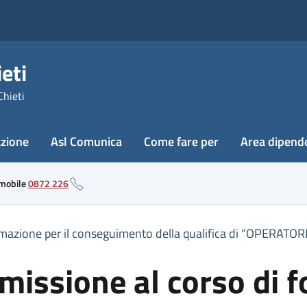
eti
Chieti
azione
Asl Comunica
Come fare per
Area dipend
 mobile
0872 226
ormazione per il conseguimento della qualifica di “OPERA
issione al corso di f