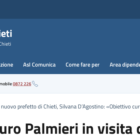
eti
Chieti
azione
Asl Comunica
Come fare per
Area dipend
 mobile
0872 226
l nuovo prefetto di Chieti, Silvana D’Agostino: «Obiettivo cur
auro Palmieri in visita