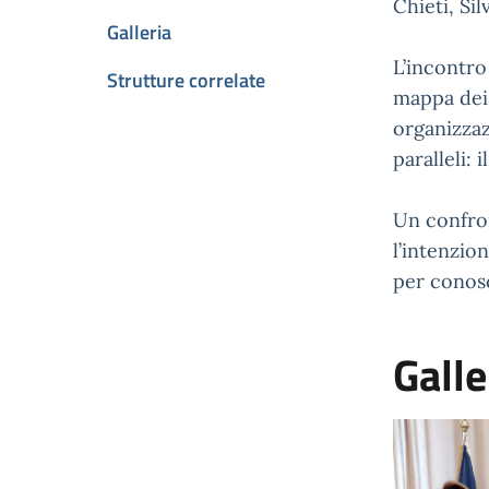
Chieti, Si
Galleria
L’incontro 
Strutture correlate
mappa dei s
organizzaz
paralleli: 
Un confron
l’intenzio
per conosc
Galle