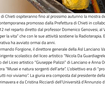
 di Chieti ospiteranno fino al prossimo autunno la mostra dell
e contemporanea promosso dalla Prefettura di Chieti in coll
2 nel reparto diretto dal professor Domenico Genovesi, al V
 per la vita” che con le sue attività sostiene la Radioterapia.
rativa ha avviato ormai da anni.
ti, Armando Forgione, il direttore generale della Asl Lanciano
rigente scolastico del liceo artistico “Nicola Da Guardiagrele
 del Liceo artistico “Giuseppe Palizzi” di Lanciano e Anna O
a “Musei e natura sorgenti dell’arte”. L’obiettivo era di “pro
tutti noi viviamo”. La giuria era composta dal presidente del
rimavera e da Cristina Ricciardi dell’Università d’Annunzio d