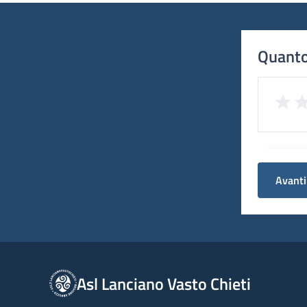
Quanto
Avanti
Asl Lanciano Vasto Chieti