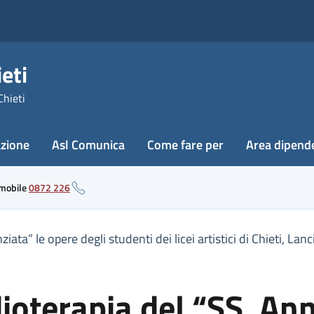
eti
Chieti
azione
Asl Comunica
Come fare per
Area dipend
 mobile
0872 226
iata” le opere degli studenti dei licei artistici di Chieti, La
ioterapia del “SS. An