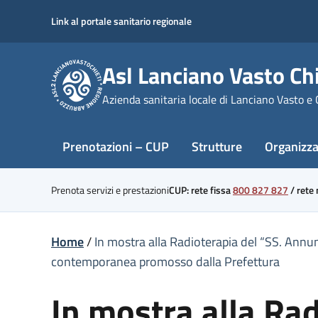
Skip
Link al portale sanitario regionale
to
content
Asl Lanciano Vasto Chi
Azienda sanitaria locale di Lanciano Vasto e 
Prenotazioni – CUP
Strutture
Organizz
Prenota servizi e prestazioni
CUP: rete fissa
800 827 827
/
rete
Home
/
In mostra alla Radioterapia del “SS. Annunz
contemporanea promosso dalla Prefettura
In mostra alla Rad