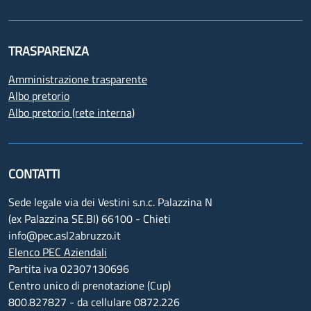
TRASPARENZA
Amministrazione trasparente
Albo pretorio
Albo pretorio (rete interna)
CONTATTI
Sede legale via dei Vestini s.n.c. Palazzina N
(ex Palazzina SE.BI) 66100 - Chieti
info@pec.asl2abruzzo.it
Elenco PEC Aziendali
Partita iva 02307130696
Centro unico di prenotazione (Cup)
800.827827 - da cellulare 0872.226