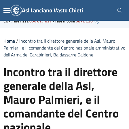
Skip
Link al portale sanitario regionale
Asl Lanciano Vasto Chieti
to
Menu
content
CUP: rete fissa
800 827 827
/
rete mobile
0872 226
Home
/
Incontro tra il direttore generale della Asl, Mauro
Palmieri, e il comandante del Centro nazionale amministrativo
dell’Arma dei Carabinieri, Baldassarre Daidone
Incontro tra il direttore
generale della Asl,
Mauro Palmieri, e il
comandante del Centro
nazionale