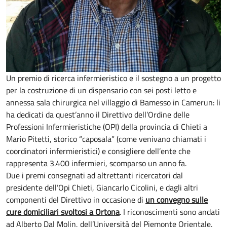
Un premio di ricerca infermieristico e il sostegno a un progetto
per la costruzione di un dispensario con sei posti letto e
annessa sala chirurgica nel villaggio di Bamesso in Camerun: li
ha dedicati da quest’anno il Direttivo dell’Ordine delle
Professioni Infermieristiche (OPI) della provincia di Chieti a
Mario Pitetti, storico “caposala” (come venivano chiamati i
coordinatori infermieristici) e consigliere dell’ente che
rappresenta 3.400 infermieri, scomparso un anno fa.
Due i premi consegnati ad altrettanti ricercatori dal
presidente dell’Opi Chieti, Giancarlo Cicolini, e dagli altri
componenti del Direttivo in occasione di
un convegno sulle
cure domiciliari svoltosi a Ortona
. I riconoscimenti sono andati
ad Alberto Dal Molin, dell’Università del Piemonte Orientale,