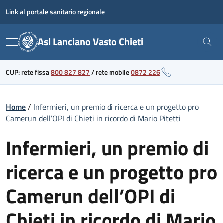
Skip
Link al portale sanitario regionale
to
content
Asl Lanciano Vasto Chieti
Menu
CUP: rete fissa
800 827 827
/
rete mobile
0872 226
Home
/
Infermieri, un premio di ricerca e un progetto pro
Camerun dell’OPI di Chieti in ricordo di Mario Pitetti
Infermieri, un premio di
ricerca e un progetto pro
Camerun dell’OPI di
Chieti in ricordo di Mario