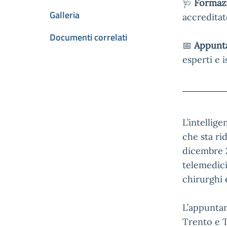
🩺
Formaz
Galleria
accredita
Documenti correlati
📅
Appunta
esperti e i
L’intellig
che sta ri
dicembre 2
telemedicin
chirurghi 
L’appuntam
Trento e T