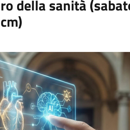
uro della sanità (saba
Ecm)