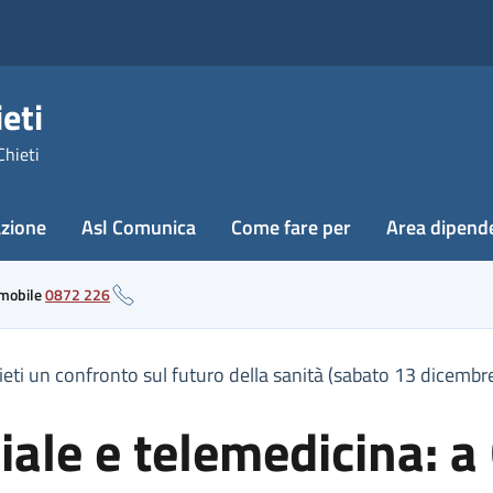
eti
Chieti
azione
Asl Comunica
Come fare per
Area dipend
 mobile
0872 226
Chieti un confronto sul futuro della sanità (sabato 13 dicembr
ciale e telemedicina: a