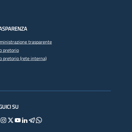
ASPARENZA
inistrazione trasparente
o pretorio
o pretorio (rete interna)
GUICI SU