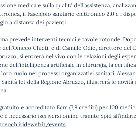
essione medica e sulla qualità dell’assistenza, analizz
ttronica, il Fascicolo sanitario elettronico 2.0 e i dispo
io a distanza dei pazienti.
ma prevede interventi tecnici e tavole rotonde. Dopo i 
 dell’Omceo Chieti, e di Camillo Odio, direttore del 
ruzzo, si entrerà nel vivo con le relazioni degli espert
one dell’intelligenza artificiale in chirurgia, la certif
 il loro ruolo nei processi organizzativi sanitari. Ales
o Sanità Ict della Regione Abruzzo, illustrerà le novità 
na.
 gratuito e accreditato Ecm (7,8 crediti) per 100 medic
e è necessario iscriversi online tramite Spid all’indiri
mceoch.irideweb.it/events
.