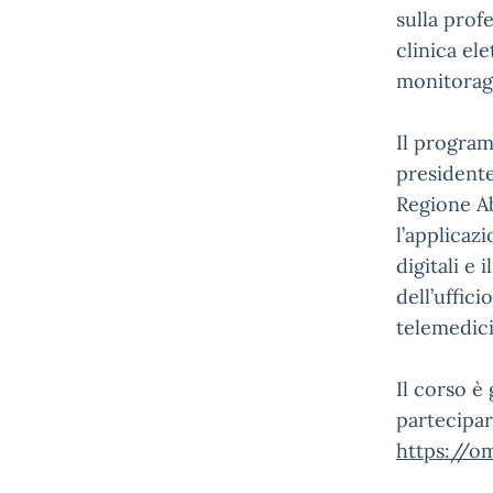
sulla prof
clinica ele
monitoragg
Il program
presidente
Regione Ab
l’applicazi
digitali e
dell’uffici
telemedici
Il corso è
partecipar
https://o