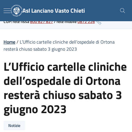
Skip
Link al portale sanitario regionale
Asl Lanciano Vasto Chieti
to
Menu
content
CUP: rete fissa
800 827 827
/
rete mobile
0872 226
Home
/
L’Ufficio cartelle cliniche dell’ospedale di Ortona
resterà chiuso sabato 3 giugno 2023
L’Ufficio cartelle cliniche
dell’ospedale di Ortona
resterà chiuso sabato 3
giugno 2023
Notizie