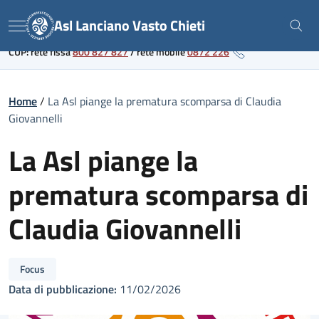
Skip
Link al portale sanitario regionale
Asl Lanciano Vasto Chieti
to
Menu
content
CUP: rete fissa
800 827 827
/
rete mobile
0872 226
Home
/
La Asl piange la prematura scomparsa di Claudia
Giovannelli
La Asl piange la
prematura scomparsa di
Claudia Giovannelli
Focus
Data di pubblicazione:
11/02/2026