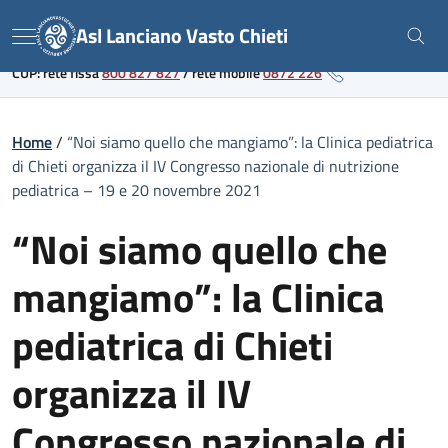
Skip
Link al portale sanitario regionale
Asl Lanciano Vasto Chieti
to
Menu
content
CUP: rete fissa
800 827 827
/
rete mobile
0872 226
Home
/
“Noi siamo quello che mangiamo”: la Clinica pediatrica
di Chieti organizza il IV Congresso nazionale di nutrizione
pediatrica – 19 e 20 novembre 2021
“Noi siamo quello che
mangiamo”: la Clinica
pediatrica di Chieti
organizza il IV
Congresso nazionale di