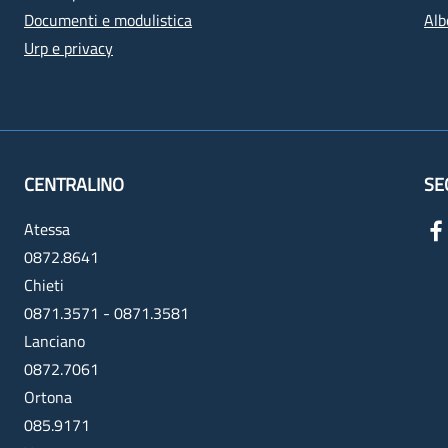
Documenti e modulistica
Alb
Urp e privacy
CENTRALINO
SE
Atessa
0872.8641
Chieti
0871.3571 - 0871.3581
Lanciano
0872.7061
Ortona
085.9171