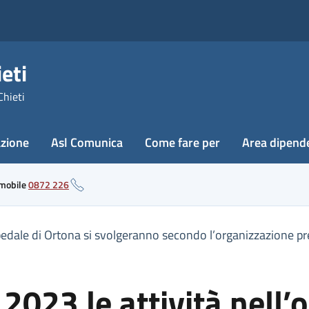
eti
Chieti
azione
Asl Comunica
Come fare per
Area dipend
 mobile
0872 226
edale di Ortona si svolgeranno secondo l’organizzazione prev
023 le attività nell’