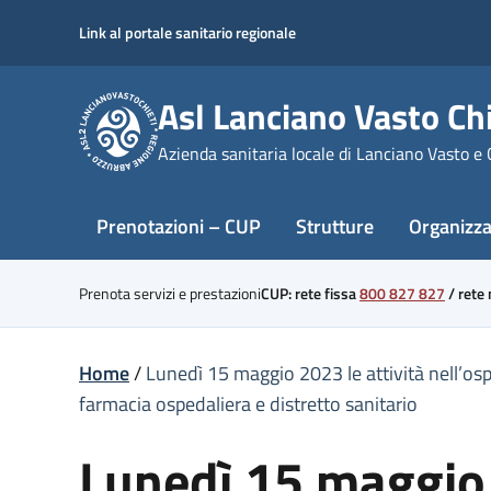
Skip
Link al portale sanitario regionale
to
content
Asl Lanciano Vasto Chi
Azienda sanitaria locale di Lanciano Vasto e 
Prenotazioni – CUP
Strutture
Organizz
Prenota servizi e prestazioni
CUP: rete fissa
800 827 827
/
rete
Home
/
Lunedì 15 maggio 2023 le attività nell’osp
farmacia ospedaliera e distretto sanitario
Lunedì 15 maggio 2