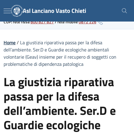
Skip
Link al portale sanitario regionale
Asl Lanciano Vasto Chieti
to
Menu
content
CUP: rete fissa
800 827 827
/
rete mobile
0872 226
Home
/
La giustizia riparativa passa per la difesa
dell’ambiente. Ser.D e Guardie ecologiche ambientali
volontarie (Geav) insieme per il recupero di soggetti con
problematiche di dipendenza patologica
La giustizia riparativa
passa per la difesa
dell’ambiente. Ser.D e
Guardie ecologiche