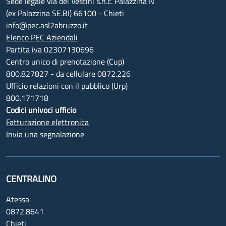
Sede legale via dei Vestini s.n.c. Palazzina N
(ex Palazzina SE.BI) 66100 - Chieti
info@pec.asl2abruzzo.it
Elenco PEC Aziendali
Partita iva 02307130696
Centro unico di prenotazione (Cup)
800.827827 - da cellulare 0872.226
Ufficio relazioni con il pubblico (Urp)
800.171718
Codici univoci ufficio
Fatturazione elettronica
Invia una segnalazione
CENTRALINO
Atessa
0872.8641
Chieti