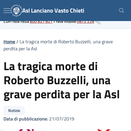
Skip
Link al portale sanitario regionale
Asl Lanciano Vasto Chieti
to
Menu
content
CUP: rete fissa
800 827 827
/
rete mobile
0872 226
Home
/
La tragica morte di Roberto Buzzelli, una grave
perdita per la Asl
La tragica morte di
Roberto Buzzelli, una
grave perdita per la Asl
Notizie
Data di pubblicazione:
21/07/2019