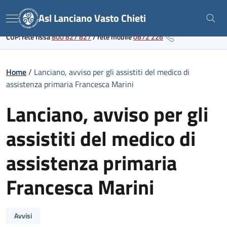
Skip
Link al portale sanitario regionale
Asl Lanciano Vasto Chieti
to
Menu
content
CUP: rete fissa
800 827 827
/
rete mobile
0872 226
Home
/
Lanciano, avviso per gli assistiti del medico di
assistenza primaria Francesca Marini
Lanciano, avviso per gli
assistiti del medico di
assistenza primaria
Francesca Marini
Avvisi