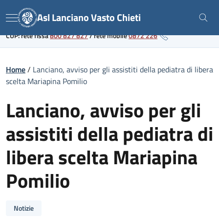
Skip
Link al portale sanitario regionale
Asl Lanciano Vasto Chieti
to
Menu
content
CUP: rete fissa
800 827 827
/
rete mobile
0872 226
Home
/
Lanciano, avviso per gli assistiti della pediatra di libera
scelta Mariapina Pomilio
Lanciano, avviso per gli
assistiti della pediatra di
libera scelta Mariapina
Pomilio
Notizie