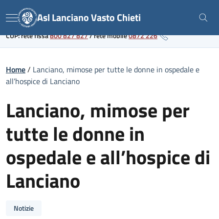
Skip
Link al portale sanitario regionale
Asl Lanciano Vasto Chieti
to
Menu
content
CUP: rete fissa
800 827 827
/
rete mobile
0872 226
Home
/
Lanciano, mimose per tutte le donne in ospedale e
all’hospice di Lanciano
Lanciano, mimose per
tutte le donne in
ospedale e all’hospice di
Lanciano
Notizie