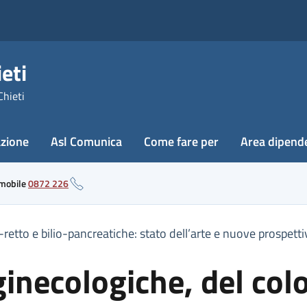
eti
Chieti
azione
Asl Comunica
Come fare per
Area dipend
 mobile
0872 226
-retto e bilio-pancreatiche: stato dell’arte e nuove prospet
inecologiche, del colo