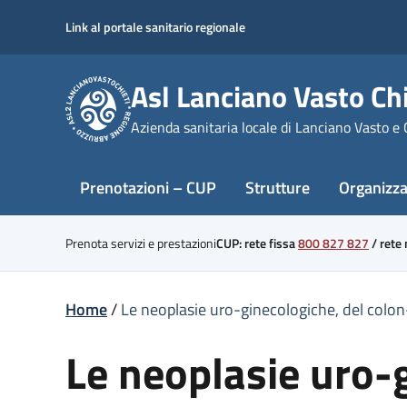
Skip
Link al portale sanitario regionale
to
content
Asl Lanciano Vasto Chi
Azienda sanitaria locale di Lanciano Vasto e 
Prenotazioni – CUP
Strutture
Organizz
Prenota servizi e prestazioni
CUP: rete fissa
800 827 827
/
rete
Home
/
Le neoplasie uro-ginecologiche, del colon
Le neoplasie uro-g