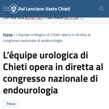
Skip
Link al portale sanitario regionale
Asl Lanciano Vasto Chieti
to
Menu
content
CUP: rete fissa
800 827 827
/
rete mobile
0872 226
Home
/
L’équipe urologica di Chieti opera in diretta al
congresso nazionale di endourologia
L’équipe urologica di
Chieti opera in diretta al
congresso nazionale di
endourologia
Focus