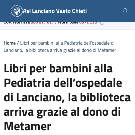
Skip
Link al portale sanitario regionale
Asl Lanciano Vasto Chieti
to
Menu
content
CUP: rete fissa
800 827 827
/
rete mobile
0872 226
Home
/
Libri per bambini alla Pediatria dell’ospedale di
Lanciano, la biblioteca arriva grazie al dono di Metamer
Libri per bambini alla
Pediatria dell’ospedale
di Lanciano, la biblioteca
arriva grazie al dono di
Metamer