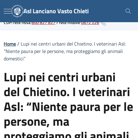
Skip
Link al portale sanitario regionale
Asl Lanciano Vasto Chieti
to
Menu
content
CUP: rete fissa
800 827 827
/
rete mobile
0872 226
Home
/
Lupi nei centri urbani del Chietino. I veterinari Asl:
“Niente paura per le persone, ma proteggiamo gli animali
domestici”
Lupi nei centri urbani
del Chietino. I veterinari
Asl: “Niente paura per le
persone, ma
proteggiamo gli animali