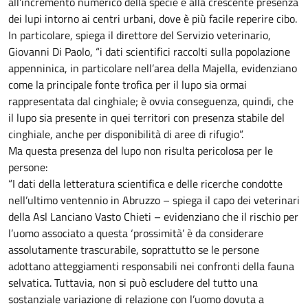
all’incremento numerico della specie e alla crescente presenza
dei lupi intorno ai centri urbani, dove è più facile reperire cibo.
In particolare, spiega il direttore del Servizio veterinario,
Giovanni Di Paolo, “i dati scientifici raccolti sulla popolazione
appenninica, in particolare nell’area della Majella, evidenziano
come la principale fonte trofica per il lupo sia ormai
rappresentata dal cinghiale; è ovvia conseguenza, quindi, che
il lupo sia presente in quei territori con presenza stabile del
cinghiale, anche per disponibilità di aree di rifugio”.
Ma questa presenza del lupo non risulta pericolosa per le
persone:
“I dati della letteratura scientifica e delle ricerche condotte
nell’ultimo ventennio in Abruzzo – spiega il capo dei veterinari
della Asl Lanciano Vasto Chieti – evidenziano che il rischio per
l’uomo associato a questa ‘prossimità’ è da considerare
assolutamente trascurabile, soprattutto se le persone
adottano atteggiamenti responsabili nei confronti della fauna
selvatica. Tuttavia, non si può escludere del tutto una
sostanziale variazione di relazione con l’uomo dovuta a