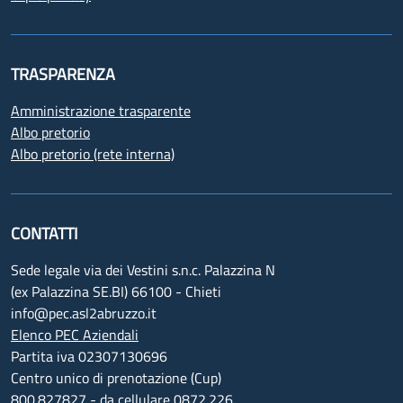
TRASPARENZA
Amministrazione trasparente
Albo pretorio
Albo pretorio (rete interna)
CONTATTI
Sede legale via dei Vestini s.n.c. Palazzina N
(ex Palazzina SE.BI) 66100 - Chieti
info@pec.asl2abruzzo.it
Elenco PEC Aziendali
Partita iva 02307130696
Centro unico di prenotazione (Cup)
800.827827 - da cellulare 0872.226