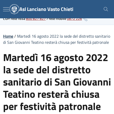
Skip
Link al portale sanitario regionale
Asl Lanciano Vasto Chieti
to
Menu
content
CUP: rete fissa
800 827 827
/
rete mobile
0872 226
Home
/
Martedì 16 agosto 2022 la sede del distretto sanitario
di San Giovanni Teatino resterà chiusa per festività patronale
Martedì 16 agosto 2022
la sede del distretto
sanitario di San Giovanni
Teatino resterà chiusa
per festività patronale