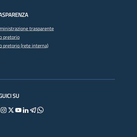
ASPARENZA
inistrazione trasparente
o pretorio
o pretorio (rete interna)
GUICI SU