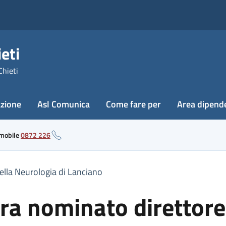
eti
Chieti
azione
Asl Comunica
Come fare per
Area dipend
 mobile
0872 226
lla Neurologia di Lanciano
a nominato direttore