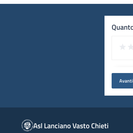
Quanto
Avanti
Asl Lanciano Vasto Chieti