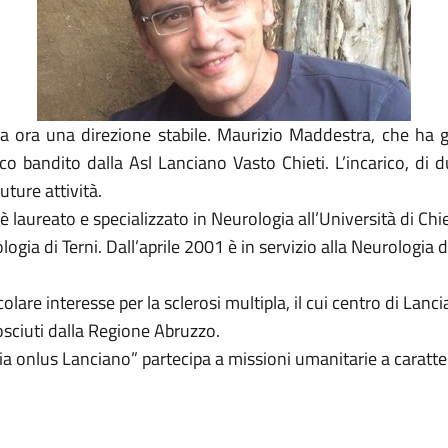
 ora una direzione stabile. Maurizio Maddestra, che ha gui
o bandito dalla Asl Lanciano Vasto Chieti. L’incarico, di du
ture attività.
laureato e specializzato in Neurologia all’Università di Chiet
logia di Terni. Dall’aprile 2001 è in servizio alla Neurologia
olare interesse per la sclerosi multipla, il cui centro di Lan
nosciuti dalla Regione Abruzzo.
pia onlus Lanciano” partecipa a missioni umanitarie a caratte