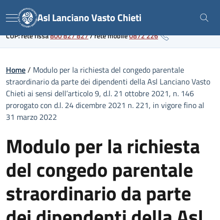
Skip
Link al portale sanitario regionale
Asl Lanciano Vasto Chieti
to
Menu
content
CUP: rete fissa
800 827 827
/
rete mobile
0872 226
Home
/
Modulo per la richiesta del congedo parentale
straordinario da parte dei dipendenti della Asl Lanciano Vasto
Chieti ai sensi dell’articolo 9, d.l. 21 ottobre 2021, n. 146
prorogato con d.l. 24 dicembre 2021 n. 221, in vigore fino al
31 marzo 2022
Modulo per la richiesta
del congedo parentale
straordinario da parte
dei dipendenti della Asl