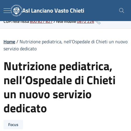
Skip
Link al portale sanitario regionale
Asl Lanciano Vasto Chieti
to
Menu
content
CUP: rete fissa
800 827 827
/
rete mobile
0872 226
Home
/
Nutrizione pediatrica, nell’Ospedale di Chieti un nuovo
servizio dedicato
Nutrizione pediatrica,
nell’Ospedale di Chieti
un nuovo servizio
dedicato
Focus