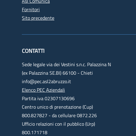
Asl Comunica
Fornitori
Sito precedente
CONTATTI
Sede legale via dei Vestini s.n.c. Palazzina N
(ex Palazzina SE.BI) 66100 - Chieti
info@pec.asl2abruzzo.it
Elenco PEC Aziendali
Partita iva 02307130696
Centro unico di prenotazione (Cup)
800.827827 - da cellulare 0872.226
Ufficio relazioni con il pubblico (Urp)
800.171718