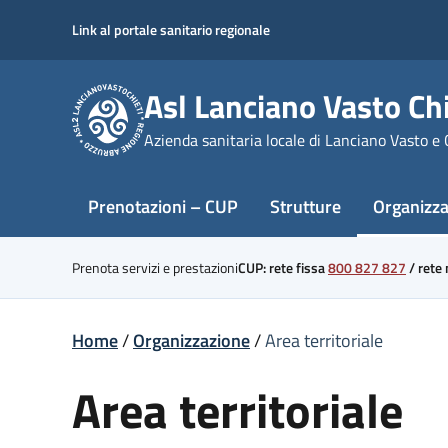
Skip
Link al portale sanitario regionale
to
content
Asl Lanciano Vasto Chi
Azienda sanitaria locale di Lanciano Vasto e 
Prenotazioni – CUP
Strutture
Organizz
Prenota servizi e prestazioni
CUP: rete fissa
800 827 827
/
rete
Home
/
Organizzazione
/
Area territoriale
Area territoriale