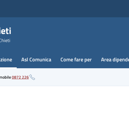
eti
Chieti
azione
Asl Comunica
Come fare per
Area dipend
 mobile
0872 226