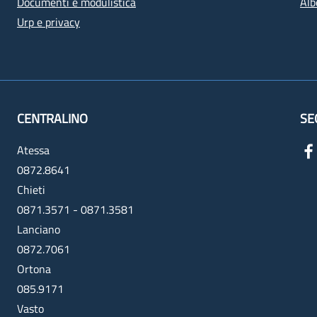
Documenti e modulistica
Alb
Urp e privacy
CENTRALINO
SE
Atessa
0872.8641
Chieti
0871.3571 - 0871.3581
Lanciano
0872.7061
Ortona
085.9171
Vasto