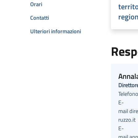
Orari
territ
regio
Contatti
Ulteriori informazioni
Resp
Annal
Direttore
Telefon
E-
mail di
ruzzo.it
E-
mail an