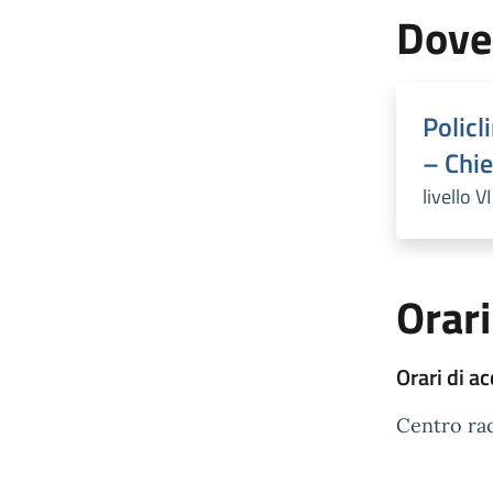
Dove
Policl
– Chie
livello V
Orari
Orari di a
Centro rac