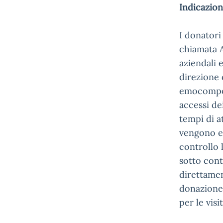
Indicazioni
I donatori
chiamata Av
aziendali 
direzione 
emocompone
accessi de
tempi di a
vengono es
controllo 
sotto cont
direttamen
donazione 
per le visi