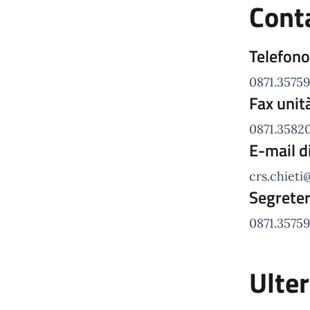
Conta
Telefono
0871.3575
Fax unit
0871.3582
E-mail d
crs.chieti
Segreter
0871.3575
Ulter