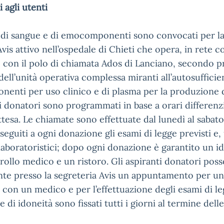
 agli utenti
 di sangue e di emocomponenti sono convocati per la
is attivo nell’ospedale di Chieti che opera, in rete con
e con il polo di chiamata Ados di Lanciano, secondo 
dell’unità operativa complessa miranti all’autosufficie
nti per uso clinico e di plasma per la produzione di
i donatori sono programmati in base a orari differenzi
ttesa. Le chiamate sono effettuate dal lunedì al sabato
eguiti a ogni donazione gli esami di legge previsti e, 
laboratoristici; dopo ogni donazione è garantito un 
rollo medico e un ristoro. Gli aspiranti donatori p
te presso la segreteria Avis un appuntamento per una 
con un medico e per l’effettuazione degli esami di le
te di idoneità sono fissati tutti i giorni al termine dell