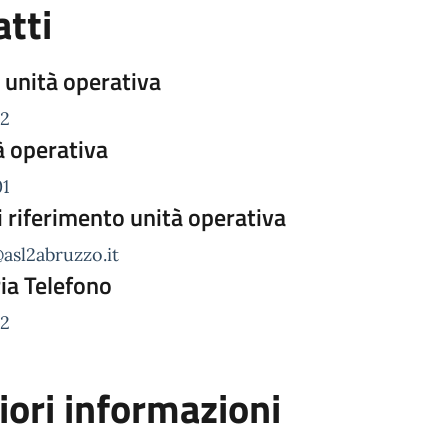
tti
 unità operativa
92
à operativa
01
i riferimento unità operativa
@asl2abruzzo.it
ia Telefono
92
iori informazioni