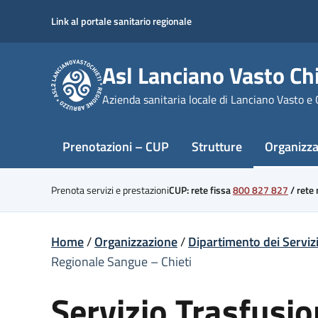
Skip
Link al portale sanitario regionale
to
content
Asl Lanciano Vasto Chi
Azienda sanitaria locale di Lanciano Vasto e 
Prenotazioni – CUP
Strutture
Organizz
Prenota servizi e prestazioni
CUP: rete fissa
800 827 827
/
rete
Home
/
Organizzazione
/
Dipartimento dei Serviz
Regionale Sangue – Chieti
Servizio Trasfusio