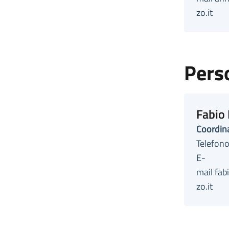
zo.it
Pers
Fabio
Coordina
Telefon
E-
mail fa
zo.it