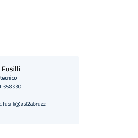
Fusilli
tecnico
1.358330
a.fusilli@asl2abruzz