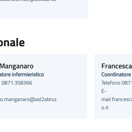
onale
 Manganaro
Francesca 
tore infermieristico
Coordinatore 
o 0871.358366
Telefono 087
E-
bio.manganaro@asl2abruz
mail francesc
o.it