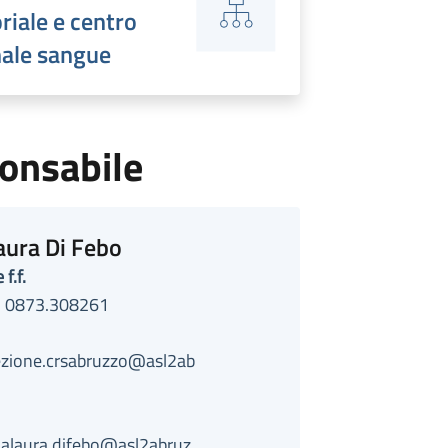
oriale e centro
nale sangue
onsabile
aura Di Febo
 f.f.
o 0873.308261
rezione.crsabruzzo@asl2ab
nalaura.difebo@asl2abruz