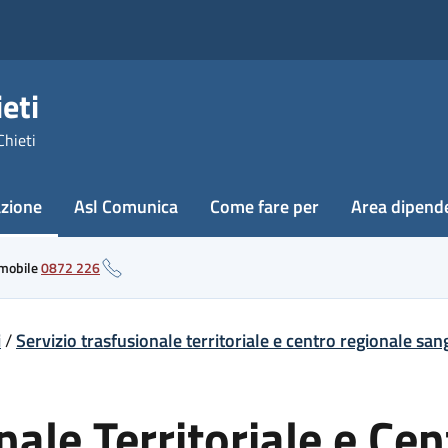
eti
Chieti
azione
Asl Comunica
Come fare per
Area dipend
 mobile
0872 226
i
/
Servizio trasfusionale territoriale e centro regionale sa
nale Territoriale e Ce