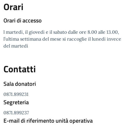
Orari
Orari di accesso
l martedì, il giovedì e il sabato dalle ore 8.00 alle 13.00,
l’ultima settimana del mese si raccoglie il lunedì invece
del martedì
Contatti
Sala donatori
0871.899231
Segreteria
0871.899237
E-mail di riferimento unità operativa