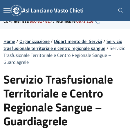
Skip
Link al portale sanitario regionale
Asl Lanciano Vasto Chieti
to
Menu
content
CUP: rete fissa
800 827 827
/
rete mobile
0872 226
Home
/
Organizzazione
/
Dipartimento dei Servizi
/
Servizio
trasfusionale territoriale e centro regionale sangue
/
Servizio
Trasfusionale Territoriale e Centro Regionale Sangue –
Guardiagrele
Servizio Trasfusionale
Territoriale e Centro
Regionale Sangue –
Guardiagrele