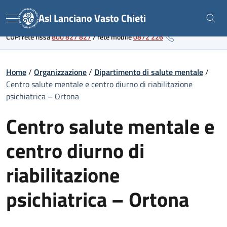
Skip
Link al portale sanitario regionale
Asl Lanciano Vasto Chieti
to
Menu
content
CUP: rete fissa
800 827 827
/
rete mobile
0872 226
Home
/
Organizzazione
/
Dipartimento di salute mentale
/
Centro salute mentale e centro diurno di riabilitazione
psichiatrica – Ortona
Centro salute mentale e
centro diurno di
riabilitazione
psichiatrica – Ortona