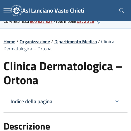
Skip
Link al portale sanitario regionale
Asl Lanciano Vasto Chieti
to
Menu
content
CUP: rete fissa
800 827 827
/
rete mobile
0872 226
Home
/
Organizzazione
/
Dipartimento Medico
/
Clinica
Dermatologica – Ortona
Clinica Dermatologica –
Ortona
Indice della pagina
Descrizione