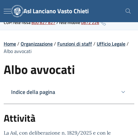
Skip
Link al portale sanitario regionale
Asl Lanciano Vasto Chieti
to
Menu
content
CUP: rete fissa
800 827 827
/
rete mobile
0872 226
Home
/
Organizzazione
/
Funzioni di staff
/
Ufficio Legale
/
Albo avvocati
Albo avvocati
Indice della pagina
Attività
La Asl, con deliberazione n. 1829/2025 e con le