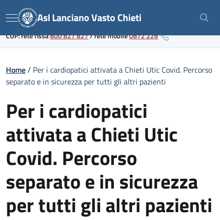
Skip
Link al portale sanitario regionale
Asl Lanciano Vasto Chieti
to
Menu
content
CUP: rete fissa
800 827 827
/
rete mobile
0872 226
Home
/
Per i cardiopatici attivata a Chieti Utic Covid. Percorso
separato e in sicurezza per tutti gli altri pazienti
Per i cardiopatici
attivata a Chieti Utic
Covid. Percorso
separato e in sicurezza
per tutti gli altri pazienti